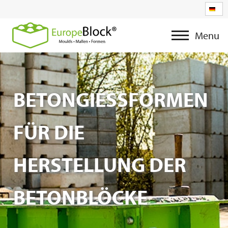
Menu
BETONGIESSFORMEN F
ÜR DIE H
ERSTELLUNG DER B
ETONBLÖCKE