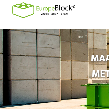
MAA
MET