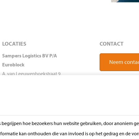
LOCATIES
CONTACT
Sampers Logistics BV P/A
Neem contac
Euroblock
A. van Leeuwenhoekstraat 9
5916 PD Venlo
Nederland
Postadres
Postbus 60
 begrijpen hoe bezoekers hun website gebruiken, door anoniem geg
5690 AB Son
formatie kan onthouden die van invloed is op het gedrag en de vor
Nederland