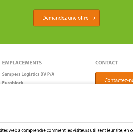
Demandez une offre
EMPLACEMENTS
CONTACT
Sampers Logistics BV P/A
Contactez-n
Euroblock
A. van Leeuwenhoekstraat 9
5916 PD Venlo
les Pays-Bas
Adresse postale
Postbox 231
 sites web à comprendre comment les visiteurs utilisent leur site, e