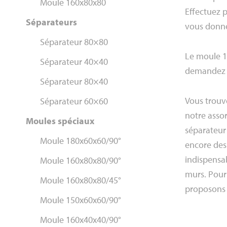
Moule 160x80x80
Effectuez p
Séparateurs
vous donner
Séparateur 80×80
Le moule 1
Séparateur 40×40
demandez 
Séparateur 80×40
Vous trouve
Séparateur 60×60
notre asso
Moules spéciaux
séparateur
Moule 180x60x60/90°
encore des 
indispensab
Moule 160x80x80/90°
murs. Pour
Moule 160x80x80/45°
proposons 
Moule 150x60x60/90°
Moule 160x40x40/90°