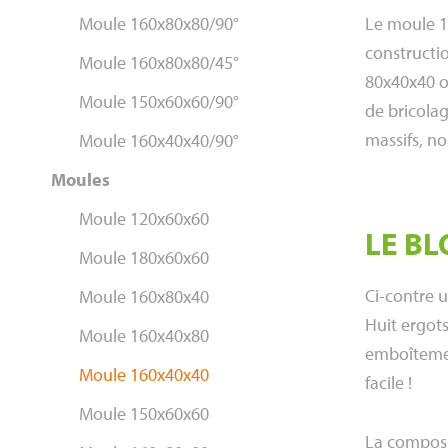
Moule 160x80x80/90°
Le moule 16
constructio
Moule 160x80x80/45°
80x40x40 o
Moule 150x60x60/90°
de bricola
massifs, n
Moule 160x40x40/90°
Moules
Moule 120x60x60
LE BL
Moule 180x60x60
Ci-contre u
Moule 160x80x40
Huit ergots
Moule 160x40x80
emboîtemen
Moule 160x40x40
facile !
Moule 150x60x60
La composi