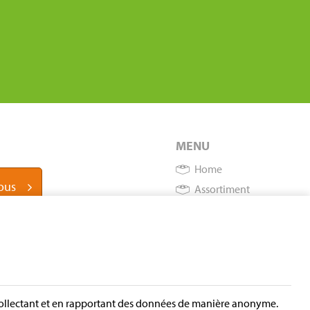
MENU
Home
ous
Assortiment
Instructions sur le
procédé de production
À propos d’Europeblock
Déclaration relative à la
protection de la vie
privée
n collectant et en rapportant des données de manière anonyme.