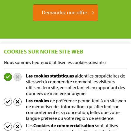
Demandez une offre
COOKIES SUR NOTRE SITE WEB
Nous sommes heureux d'utiliser les cookies suivants :
Les cookies statistiques
aident les propriétaires de
EMPLACEMENTS
sites web à comprendre comment les visiteurs
utilisent leur site, en collectant et en rapportant des
Sampers Logistics BV P/A Euroblock
données de manière anonyme.
A. van Leeuwenhoekstraat 9
Les cookies
de préférence permettent à un site web
5916 PD Venlo
de mémoriser des informations qui affectent son
les Pays-Bas
comportement et sa conception, telles que votre
Adresse postale
langue préférée ou votre région de résidence.
Postbox 231
Les
Cookies de commercialisation
sont utilisés
5690 AE Son