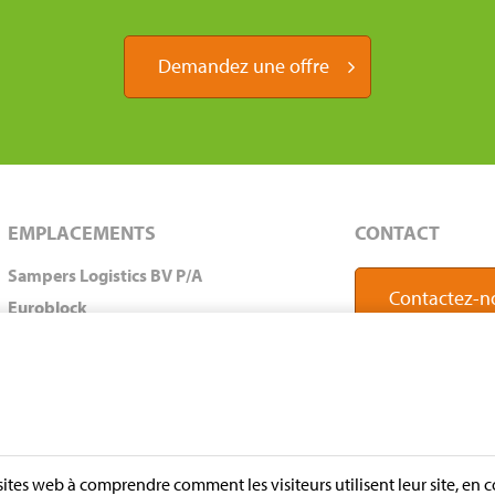
Demandez une offre
EMPLACEMENTS
CONTACT
Sampers Logistics BV P/A
Contactez-n
Euroblock
A. van Leeuwenhoekstraat 9
5916 PD Venlo
les Pays-Bas
Adresse postale
Postbox 231
 sites web à comprendre comment les visiteurs utilisent leur site, e