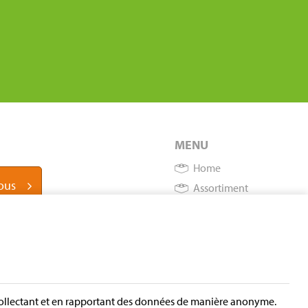
MENU
Home
ous
Assortiment
Instructions sur le
procédé de production
À propos d’Europeblock
Déclaration relative à la
protection de la vie
privée
n collectant et en rapportant des données de manière anonyme.