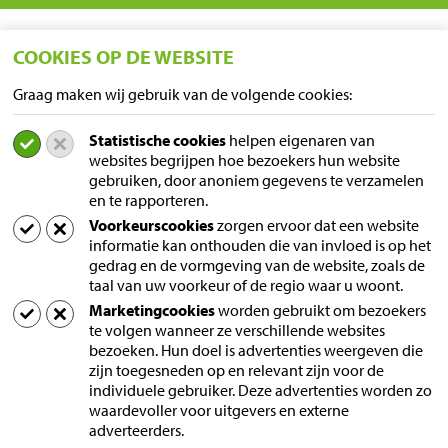
COOKIES OP DE WEBSITE
Graag maken wij gebruik van de volgende cookies:
Statistische cookies
helpen eigenaren van
LOCATIES
websites begrijpen hoe bezoekers hun website
gebruiken, door anoniem gegevens te verzamelen
Sampers Logistics BV P/A Euroblock
en te rapporteren.
A. van Leeuwenhoekstraat 9
Voorkeurscookies
zorgen ervoor dat een website
5916 PD Venlo
informatie kan onthouden die van invloed is op het
Nederland
gedrag en de vormgeving van de website, zoals de
taal van uw voorkeur of de regio waar u woont.
Postadres
Marketingcookies
worden gebruikt om bezoekers
Postbus 60
te volgen wanneer ze verschillende websites
5690 AB Son
bezoeken. Hun doel is advertenties weergeven die
zijn toegesneden op en relevant zijn voor de
Nederland
individuele gebruiker. Deze advertenties worden zo
waardevoller voor uitgevers en externe
Neem contact met ons op
adverteerders.