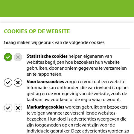
COOKIES OP DE WEBSITE
Graag maken wij gebruik van de volgende cookies:
Statistische cookies
helpen eigenaren van
LOCATIES
websites begrijpen hoe bezoekers hun website
gebruiken, door anoniem gegevens te verzamelen
Sampers Logistics BV P/A Euroblock
en te rapporteren.
A. van Leeuwenhoekstraat 9
Voorkeurscookies
zorgen ervoor dat een website
5916 PD Venlo
informatie kan onthouden die van invloed is op het
Nederland
gedrag en de vormgeving van de website, zoals de
taal van uw voorkeur of de regio waar u woont.
Postadres
Marketingcookies
worden gebruikt om bezoekers
Postbus 60
te volgen wanneer ze verschillende websites
5690 AB Son
bezoeken. Hun doel is advertenties weergeven die
zijn toegesneden op en relevant zijn voor de
Nederland
individuele gebruiker. Deze advertenties worden zo