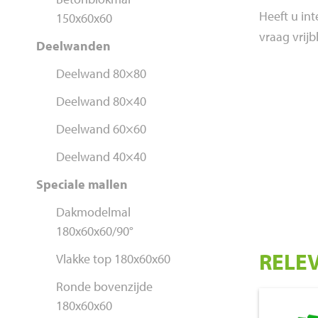
Heeft u int
150x60x60
vraag vrijb
Deelwanden
Deelwand 80×80
Deelwand 80×40
Deelwand 60×60
Deelwand 40×40
Speciale mallen
Dakmodelmal
180x60x60/90°
RELE
Vlakke top 180x60x60
Ronde bovenzijde
180x60x60
€ 1.050,