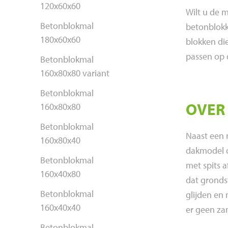
120x60x60
Wilt u de 
Betonblokmal
betonblokk
180x60x60
blokken di
passen op 
Betonblokmal
160x80x80 variant
Betonblokmal
OVER
160x80x80
Betonblokmal
Naast een 
160x80x40
dakmodel o
Betonblokmal
met spits 
160x40x80
dat gronds
Betonblokmal
glijden en
160x40x40
er geen za
Betonblokmal