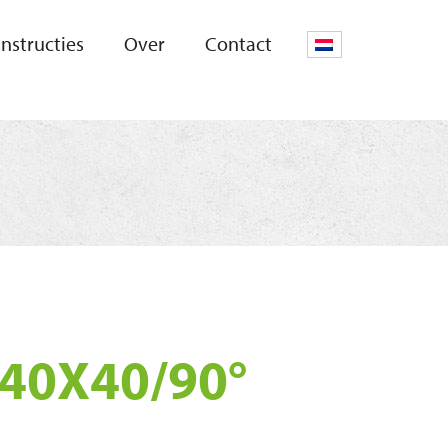
Instructies
Over
Contact
0X40/90°